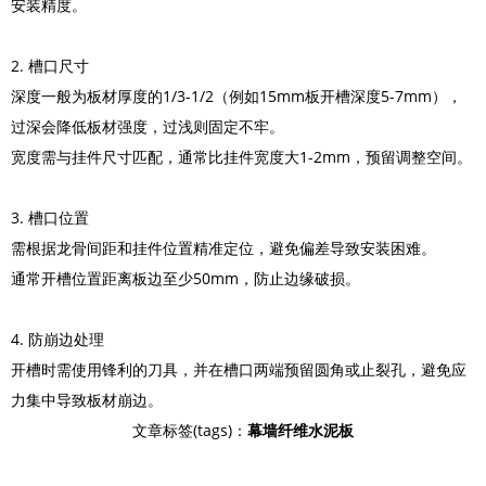
安装精度。
2. 槽口尺寸
深度一般为板材厚度的1/3-1/2（例如15mm板开槽深度5-7mm），
过深会降低板材强度，过浅则固定不牢。
宽度需与挂件尺寸匹配，通常比挂件宽度大1-2mm，预留调整空间。
3. 槽口位置
需根据龙骨间距和挂件位置精准定位，避免偏差导致安装困难。
通常开槽位置距离板边至少50mm，防止边缘破损。
4. 防崩边处理
开槽时需使用锋利的刀具，并在槽口两端预留圆角或止裂孔，避免应
力集中导致板材崩边。
文章标签(tags)：
幕墙纤维水泥板