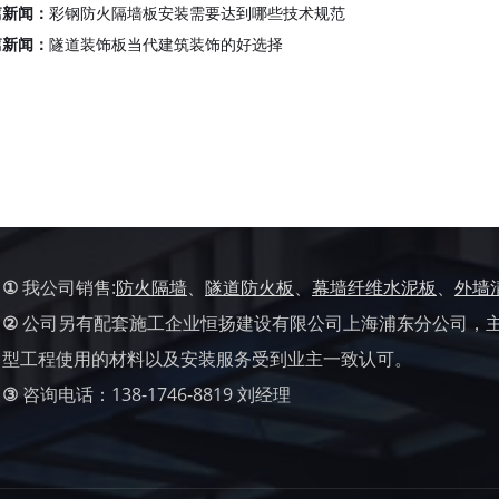
篇新闻：
彩钢防火隔墙板安装需要达到哪些技术规范
篇新闻：
隧道装饰板当代建筑装饰的好选择
①
我公司销售:
防火隔墙
、
隧道防火板
、
幕墙纤维水泥板
、
外墙
②
公司另有配套施工企业恒扬建设有限公司上海浦东分公司，
型工程使用的材料以及安装服务受到业主一致认可。
③
咨询电话：138-1746-8819 刘经理