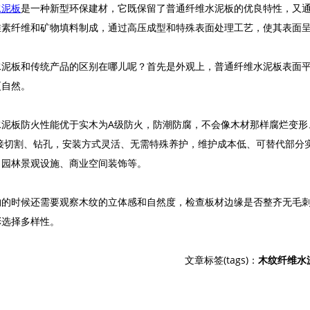
水泥板
是一种新型环保建材，它既保留了普通纤维水泥板的优良特性，又
维素纤维和矿物填料制成，通过高压成型和特殊表面处理工艺，使其表面
水泥板和传统产品的区别在哪儿呢？首先是外观上，普通纤维水泥板表面
更自然。
水泥板防火性能优于实木为A级防火，防潮防腐，不会像木材那样腐烂变形
直接切割、钻孔，安装方式灵活、无需特殊养护，维护成本低、可替代部分
、园林景观设施、商业空间装饰等。
购的时候还需要观察木纹的立体感和自然度，检查板材边缘是否整齐无毛
彩选择多样性。
文章标签(tags)：
木纹纤维水