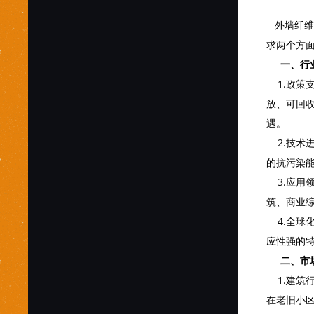
外墙纤维
求两个方
一、行
1.政策
放、可回
遇。
2.技术
的抗污染
3.应用
筑、商业
4.全球
应性强的
二、市
1.建筑
在老旧小