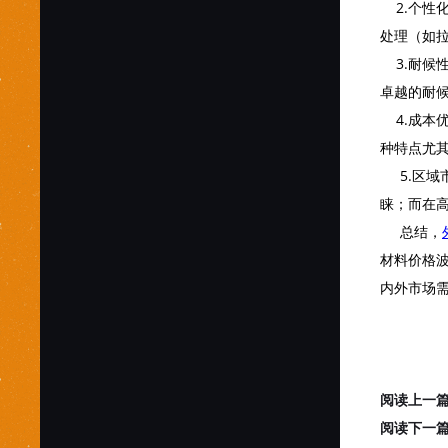
2.个性
处理（如
3.耐候
卓越的耐
4.成本
种特点尤
5.区域
睐；而在
总结，
材料价格
内外市场
阅读上一
阅读下一