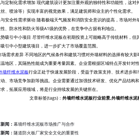
化与定制化需求增加 现代建筑设计更加注重外观的独特性和功能性，这对
拉丝、喷涂等）实现丰富的视觉效果，满足建筑师和业主的个性化需求。
性与安全性需求驱动 随着极端天气频发和消防安全意识的提高，市场对外
候性、防水性和防火等级A1级的优势，在竞争中占据有利地位。
优势吸引中小项目 尽管纤维水泥板在初期投资上可能略高于传统材料，但
其吸引中小型建筑项目，进一步扩大了市场覆盖范围。
市场需求差异 不同地区的气候条件和建筑习惯对外墙材料的选择有较大影
高温地区，其隔热性能成为重要考量因素。企业需根据区域特点开发针对
外墙纤维水泥板
行业正处于快速发展阶段，受益于政策支持、技术进步和
波动、市场竞争加剧等挑战。企业需要通过加强技术研发、优化产品结构
需求，拓展应用领域，将是行业持续发展的关键所在。
文章标签(tags)：
外墙纤维水泥板行业前景,外墙纤维水泥
篇新闻：
幕墙纤维水泥板市场推广与合作
篇新闻：
隧道防火板厂家安全文化的重要性