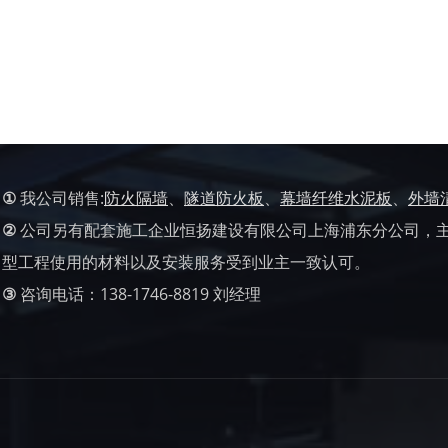
①
我公司销售:
防火隔墙
、
隧道防火板
、
幕墙纤维水泥板
、
外墙
②
公司另有配套施工企业恒扬建设有限公司上海浦东分公司，
型工程使用的材料以及安装服务受到业主一致认可。
③
咨询电话：138-1746-8819 刘经理