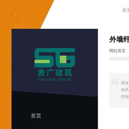
欢
外墙
网站首页
阅读
临原
挖掘
首页