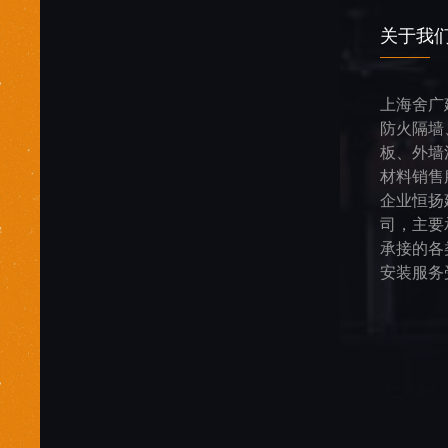
关于我
上海舍广
防火隔墙
板、外墙
材料销售
企业恒扬
司，主要
承接的各
安装服务